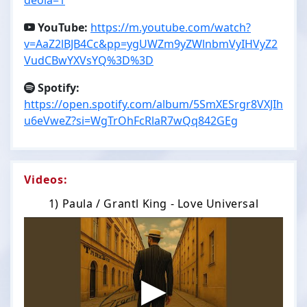
YouTube:
https://m.youtube.com/watch?
v=AaZ2lBJB4Cc&pp=ygUWZm9yZWlnbmVyIHVyZ2
VudCBwYXVsYQ%3D%3D
Spotify:
https://open.spotify.com/album/5SmXESrgr8VXJIh
u6eVweZ?si=WgTrOhFcRlaR7wQq842GEg
Videos:
1) Paula / Grantl King - Love Universal