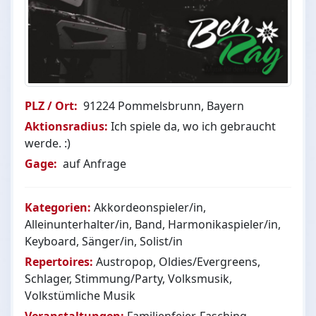
PLZ / Ort:
91224 Pommelsbrunn, Bayern
Aktionsradius:
Ich spiele da, wo ich gebraucht
werde. :)
Gage:
auf Anfrage
Kategorien:
Akkordeonspieler/in,
Alleinunterhalter/in, Band, Harmonikaspieler/in,
Keyboard, Sänger/in, Solist/in
Repertoires:
Austropop, Oldies/Evergreens,
Schlager, Stimmung/Party, Volksmusik,
Volkstümliche Musik
Veranstaltungen:
Familienfeier, Fasching,