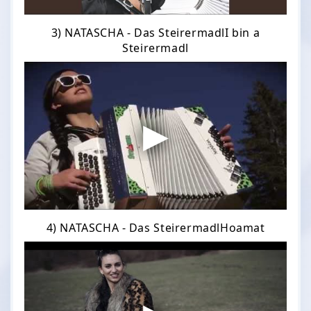
3) NATASCHA - Das SteirermadlI bin a
Steirermadl
4) NATASCHA - Das SteirermadlHoamat