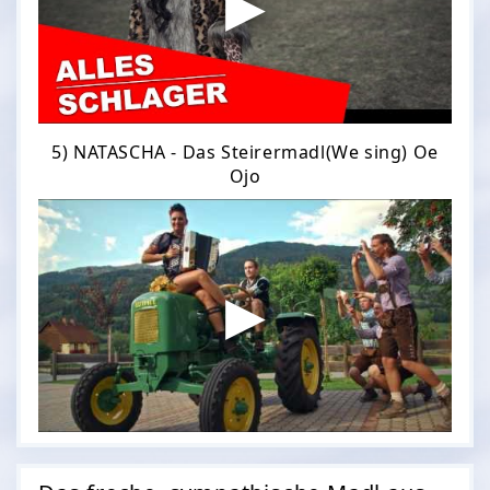
5) NATASCHA - Das Steirermadl(We sing) Oe
Ojo